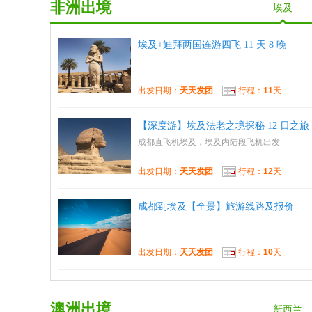
非洲出境
埃及
埃及+迪拜两国连游四飞 11 天 8 晚
出发日期：
天天发团
行程：
11
天
【深度游】埃及法老之境探秘 12 日之旅
成都直飞机埃及，埃及内陆段飞机出发
出发日期：
天天发团
行程：
12
天
成都到埃及【全景】旅游线路及报价
出发日期：
天天发团
行程：
10
天
澳洲出境
新西兰