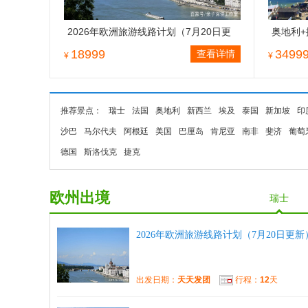
2026年欧洲旅游线路计划（7月20日更
奥地利+
新）
晚
18999
3499
查看详情
¥
¥
推荐景点：
瑞士
法国
奥地利
新西兰
埃及
泰国
新加坡
印
沙巴
马尔代夫
阿根廷
美国
巴厘岛
肯尼亚
南非
斐济
葡萄
德国
斯洛伐克
捷克
欧州出境
瑞士
2026年欧洲旅游线路计划（7月20日更新
出发日期：
天天发团
行程：
12
天