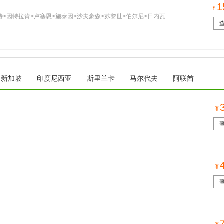
1
¥
特>因特拉肯>卢塞恩>施泰因>沙夫豪森>苏黎世>伯尔尼>日内瓦
新加坡
印度尼西亚
斯里兰卡
马尔代夫
阿联酋
¥
¥