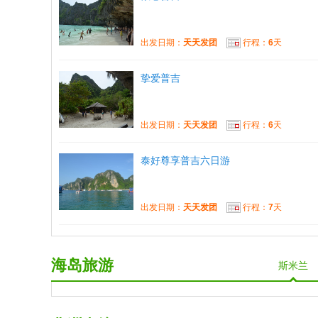
出发日期：
天天发团
行程：
6
天
挚爱普吉
出发日期：
天天发团
行程：
6
天
泰好尊享普吉六日游
出发日期：
天天发团
行程：
7
天
海岛旅游
斯米兰