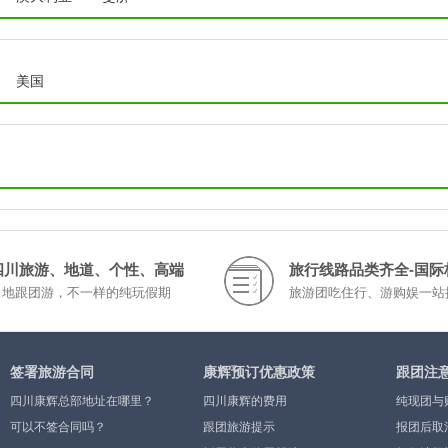
美国
四川旅游、地道、个性、高端
旅行线路品类齐全-国际
当地跟团游，不一样的纯玩假期
旅游团吃住行、游购娱一站
签署旅游合同
康辉预订优惠政策
跟团注
四川康辉总部地址在哪里？
四川康辉的费用
纯现团与
可以不签合同吗？
跟团旅游提示
报团后取