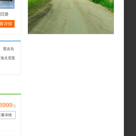
6日游
看详情
普吉岛
斯洛文尼亚
8999
元
查看详情