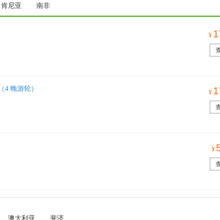
肯尼亚
南非
1
¥
（4 晚游轮）
1
¥
¥
澳大利亚
斐济