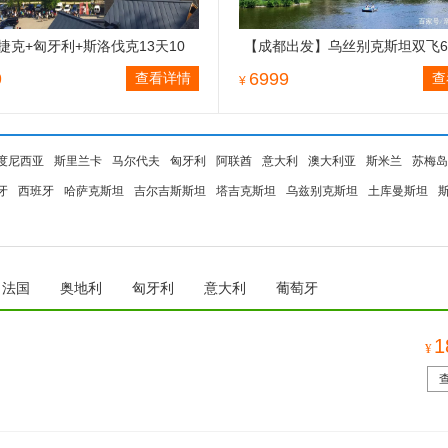
捷克+匈牙利+斯洛伐克13天10
【成都出发】乌丝别克斯坦双飞
9
6999
查看详情
查
¥
度尼西亚
斯里兰卡
马尔代夫
匈牙利
阿联酋
意大利
澳大利亚
斯米兰
苏梅岛
牙
西班牙
哈萨克斯坦
吉尔吉斯斯坦
塔吉克斯坦
乌兹别克斯坦
土库曼斯坦
法国
奥地利
匈牙利
意大利
葡萄牙
）
1
¥