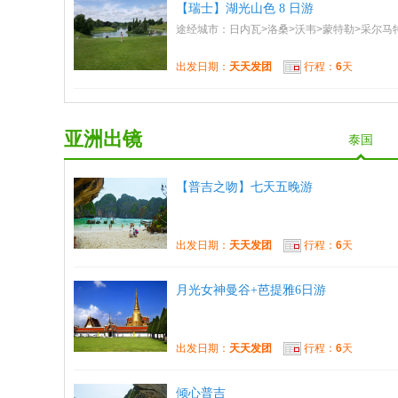
【瑞士】湖光山色 8 日游
途经城市：日内瓦>洛桑>沃韦>蒙特勒>采尔马
出发日期：
天天发团
行程：
6
天
亚洲出镜
泰国
【普吉之吻】七天五晚游
出发日期：
天天发团
行程：
6
天
月光女神曼谷+芭提雅6日游
出发日期：
天天发团
行程：
6
天
倾心普吉