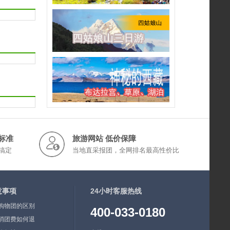
标准
旅游网站 低价保障
搞定
当地直采报团，全网排名最高性价比
意事项
24小时客服热线
购物团的区别
400-033-0180
消团费如何退