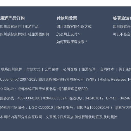
康辉产品订购
付款和发票
签署旅游
四川康辉旅行社旅游产品
四川康辉官网付款方式
四川康辉总
四川成都康辉旅行社旅游团如何
怎么网上支付？
可以不签合
报
如何获取康辉发票？
联系四川康辉
|
付款方式
|
公司荣誉
|
公司资质
|
旅游名词
|
合同样本
|
关于康
Copyright © 2007-2025 四川康辉国际旅行社有限公司（官网）l Rights Reserve
公司地址：成都市锦江区天仙桥北路1号3楼康辉总部B09
服务热线：400-033-0180 | 028-86653394 | 在线QQ：342467012 | E-mail：34246
经营许可证编号： L-SC-CJ00010 | 网站备案号：
蜀ICP备16000851号-3
| 康辉官方电话
本网站内容部分来自互联网，文章图片归原著,如何侵权请及时联系,及时删除