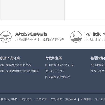
康辉旅行社值得信赖
四川旅游、
旅游战略合作伙伴，成都游首选品牌
当地跟团游，
康辉产品订购
付款和发票
签署旅游
四川康辉旅行社旅游产品
四川康辉官网付款方式
四川康辉总
四川成都康辉旅行社旅游团如何
怎么网上支付？
可以不签合
报
如何获取康辉发票？
联系四川康辉
|
付款方式
|
公司荣誉
|
公司资质
|
旅游名词
|
合同样本
|
关于康