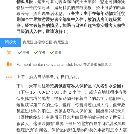
物孤儿院
，这里可看到害羞乖巧的美洲羊驼；憨态可掬像宠
物猪一样的倭河马；鬼
马精灵的黑白疣猴；娇小可爱的白鼻
猴等等。
酒店晚餐后休息。（
备注：由于在每年动物大迁徙
期间全世界旅游爱好者全部集中入住，故酒店房
间超级紧
张，经常有超售的情况，如遇当日酒店超售将安排客人前往
同级酒店入住，敬请谅解！
）
第8天
肯尼亚山-甜水公园-肯尼亚山
早餐
午餐
晚餐
Fairmont montain kenya safari club hotel 费尔蒙俱乐部酒店
上
午：酒店自助早餐后, 自由活动。
下午：乘车前往游览
奥佩吉塔私人保护区（又名甜水公园）
（下午 15：00-17：00，约 2 小时）。或许在地球很少有类
似奥佩吉塔的地方：很多动物都有着自己的名字，他们来到
这里获得第二次的生命。也许，你曾跨过山河大海，但未必
见证过物种的消亡。奥佩吉塔私人保护区，因姚明的纪录片
《野性的终结》中最后三只北方白犀牛的故事触动了世界上
很多人。这里以拥有“世界上最后的北方白犀牛”和“甜水黑猩
猩庇护所”而闻名。保护区内野生动物种类的丰富程度令人震