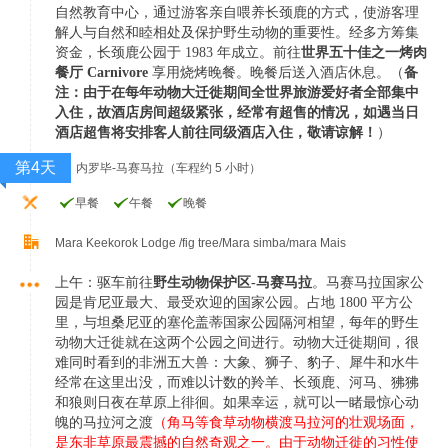
自然教育中心，通过游
客亲自喂养长颈鹿的方式，使游客理
解人与自然和睦相处及保护野生动物的重要性。经多方筹集
资
金，长颈鹿公园于 1983 年成立。
前往
世界五十佳之一烤肉
餐厅 Carnivore
享用烧烤晚餐。
晚餐后送入酒店休息。（
备
注：由于在每年动物大迁徙期间全世界旅游爱好者全部集中
入住，故酒店房间
超级紧张，经常有超售的情况，如遇当日
酒店超售将安排客人前往同级酒店入住，敬请谅解！
）
第4天
内罗毕-马赛马拉（车程约 5 小时）
早餐
午餐
晚餐
Mara Keekorok Lodge /fig tree/Mara simba/mara Mais
上午：驱车前往
野生动物保护区-马赛马拉
。马赛马拉国家公
园是肯尼亚最大、最受欢迎的国家公园。占
地 1800 平方公
里，与坦桑尼亚的塞伦盖蒂国家公园隔河相望，每年的野生
动物大迁徙就在这两个
公园之间进行。动物大迁徙期间，很
难同时看到的非洲五大兽：大象、狮子、豹子、犀牛和水牛
经
常在这里出没，而难以计数的羚羊、长颈鹿、河马、狒狒
和狼则日夜在草原上徘徊。如果幸运，就
可以一睹最惊心动
魄的马拉河之渡
（角马等食草动物横渡马拉河的壮观场面，
是东非草原最震撼的
自然奇观之一。由于动物迁徙的习性使