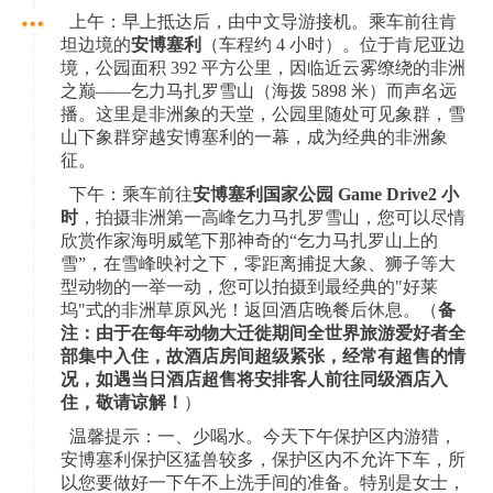
上午：早上抵达后，由中文导游接机。乘车前往肯
坦边境的
安博塞利
（车程约 4 小时）。位于肯尼亚边
境，公园面积 392 平方公里，因临近云雾缭绕的非洲
之巅——乞力马扎罗雪山（海拨 5898 米）而声名远
播。这里是非洲象的天堂，公园里随处可见象群，雪
山下象群穿越安博塞利的一幕，成为经典的非洲象
征。
下午：乘车前往
安博塞利国家公园 Game Drive2 小
时
，拍摄非洲第一高峰乞力马扎罗雪山，您可以尽情
欣赏作家海明威笔下那神奇的“乞力马扎罗山上的
雪”，在雪峰映衬之下，零距离捕捉大象、狮子等大
型动物的一举一动，您可以拍摄到最经典的"好莱
坞"式的非洲草原风光！返回酒店晚餐后休息。（
备
注：由于在每年动物大迁徙期间全世界旅游爱好者全
部集中入住，故酒店房间超级紧张，经常有超售的情
况，如遇当日酒店超售将安排客人前往同级酒店入
住，敬请谅解！
）
温馨提示：一、少喝水。今天下午保护区内游猎，
安博塞利保护区猛兽较多，保护区内不允许下车，所
以您要做好一下午不上洗手间的准备。特别是女士，