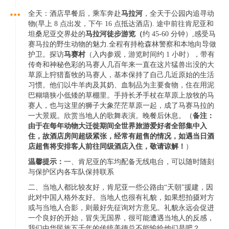
全天：酒店早餐后，乘车奔赴
马拉河
，全天于公园内追寻动
物(早上 8 点出发，下午 16 点抵达酒店). 途中前往肯尼亚和
坦桑尼亚交界处的
马拉河徒步游览（
约 45-60 分钟）,感受马
赛马拉的野生动物的魅力.全程有持枪森林警察和本地向导做
护卫。探访
马赛村
（入内参观，游览时间约 1 小时），带有
传奇和神秘色彩的马赛人几百年来一直在这片猛兽出没的大
草原上狩猎畜牧的马赛人，基本保持了自己几近原始的生活
习惯。他们以牛羊肉及其奶、血制品为主要食物，住在用泥
巴糊墙狭小低矮的草棚里。手持长矛手杖在草原上放牧的马
赛人，也与这里的狮子大象茫茫草原一起，成了马赛马拉的
一大景观。欣赏当地人的歌舞表演。晚餐后休息。（
备注：
由于在每年动物大迁徙期间全世界旅游爱好者全部集中入
住，故酒店房间超级紧张，经常有超售的情况，如遇当日酒
店超售将安排客人前往同级酒店入住，敬请谅解！
）
温馨提示：
一、肯尼亚的车均配备无线电台，可以随时随刻
与保护区内各车队保持联系
二、当地人都比较友好，肯尼亚一些公路由“天朝”援建，因
此对中国人格外友好。当地人也很有礼貌，如果想拍摄对方
或与当地人合影，则最好先征询对方意见。礼貌永远会促进
一个良好的开始，冒失无国界，很可能遭遇当地人的反感，
我们中华民族五千年的传统美德总不能输给他们是吧？