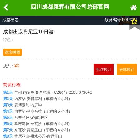
四川成都康辉有限公司总部官网
成都出发
线路编号:0013331
成都出发肯尼亚10日游
特色：
散客拼团
¥0
成人：
电话预订
在线预订
简要行程
第1天
广州-内罗毕 参考航班：CZ6043 2105-0730+1
第2天
内罗毕-安博塞利（车程约 4 小时）
第3天
安博塞利-内罗毕
第4天
内罗毕-马赛马拉（车程约 5 小时）
第5天
马赛马拉动物保护区
第6天
马赛马拉-奈瓦沙（车程约 4 小时)
第7天
奈瓦沙-肯尼亚山（车程约 4 小时）
第8天
肯尼亚山-甜水公园-肯尼亚山