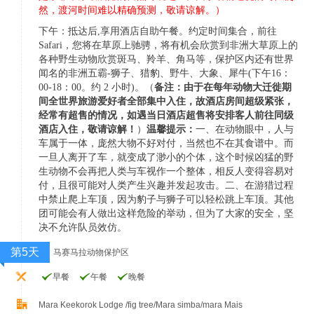
然，渡河时间难以精确预测，敬请谅解。）
下午：抵达后,享用酒店自助午餐。
约定时间集合，前往
Safari，您将在草原上驰骋，将有机会欣赏到非洲大草原上的
各种野生动物欣
赏斑马、羚羊、角马等，保护区内还有世界
闻名的非洲五霸-狮子、猎豹、野牛、大象、犀牛(下午
16：
00-18：00。约 2 小时)。（
备注：由于在每年动物大迁徙期
间全世界旅游爱好者全部集中入
住，故酒店房间超级紧张，
经常有超售的情况，如遇当日酒店超售将安排客人前往同级
酒店入住，
敬请谅解！
）
温馨提示：
一、在动物眼中，人与
车属于一体，庞然大物不好对付，当然也不在其食谱中。而
一旦人离开了车，就变
成了渺小的个体，这个时候凶猛的野
生动物不会再把人类与车视作一个整体，相反人变得容易对
付，且很
可能对人类产生兴趣并发起攻击。
二、在游猎过程
中禁止爬上车顶，因为豹子与狮子可以轻松跳上车顶。其他
团可能会有人做出这样危险的
举动，但为了大家的安全，坚
决不允许队员效仿。
第5天
马赛马拉动物保护区
早餐
午餐
晚餐
Mara Keekorok Lodge /fig tree/Mara simba/mara Mais