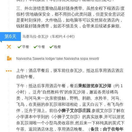
三、外出游猎贵重物品最好随身携带。虽然全程下榻酒店/度
假村/营地确保安全，都不用担心此类问题，但是安全意识还
是要时刻保持。大件物品，如电脑等可以安然留在酒店内，
钱财最好随身携带，如若不慎丢失，会带来后续诸多麻烦。
第6天
马赛马拉-奈瓦沙（车程约 4 小时)
早餐
午餐
晚餐
Naivasha Sawela lodge/ lake Naivasha sopa resort/
上午：酒店早餐后，驱车前往奈瓦沙。抵达后享用酒店酒店
自助午餐。
下午：抵达后享用酒店午餐，餐后
乘船游览奈瓦沙湖
（约 1
小时）。泛舟“自然教科书”的奈瓦沙湖，邂逅各类珍稀鸟
类，与河马来一次亲密接触，野鸭、鹈鹕、水羚羊、河马、
飞鸟，在美丽的奈瓦莎湖和谐相处，蓝天白云下，有飞鸟作
伴，泛舟于湖上。前往
小狮子艾尔莎庄园
,参观艾尔莎了解在
小学课本中学到的《小狮子艾尔莎》的真实故事,并可以游览
奈瓦莎湖唯一个小型鸟类收容所,然后来一下杯纯真的英式下
午茶。返回酒店休息，享用酒店晚餐。（
备注：由于在每年