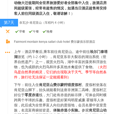
动物大迁徙期间全世界旅游爱好者全部集中入住，故酒店房
间超级紧张，经常有超售的情况，如遇当日酒店超售将安排
客人前往同级酒店入住，敬请谅解！
）
第7天
奈瓦沙-肯尼亚山（车程约 4 小时）
早餐
午餐
晚餐
Fairmont montain kenya safari club hotel 费尔蒙俱乐部酒店
上午：酒店早餐后,乘车前往肯尼亚山。
途中前往
埃尔门泰塔
湖
游览（约 1-2 小时），肯尼亚东非大裂谷的湖泊系统（世
界自然遗产）之一，
观赏火烈鸟，湖中丰富的藻类和浮游生
物，也为成群的火烈鸟和许多其他水禽提供了食物。
（火烈
鸟是自然界的精灵，它们的出现取决于天气、季节等自然条
件，旅行社无法保证一定能观看到）
下午：前往入住
肯尼亚山费尔蒙狩猎度假村
。度假村坐落在
肯尼亚山脚下，抬头就能看到这座非洲第二高
峰。度假村正
好位于
零度赤道
线，大门处有赤道的标示牌，可体会同时横
跨两个半球的乐趣。度假
村是好莱坞明星威廉.霍顿等人休
假，此后成为全世界富人向往的度假地，会员名册中皇室贵
族，名
流富商俯拾皆是。
体验赤道小实验。
参观
肯尼亚山动