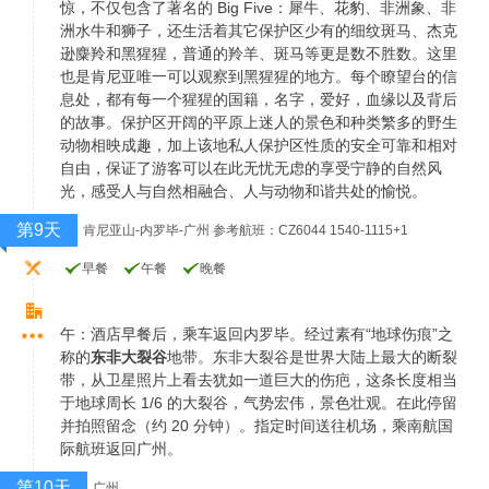
惊，不仅包含了著名的 Big Five：犀牛、花豹、非洲象、非
洲水牛和狮子，还生活着其它保护区少有的细纹斑马、杰克
逊麋羚和黑猩猩，普通的羚羊、斑马等更是数不胜数。这里
也是肯尼亚唯一可以观察到黑猩猩的地方。每个瞭望台的信
息处，都有每一个猩猩的国籍，名字，爱好，血缘以及背后
的故事。保护区开阔的平原上迷人的景色和种类繁多的野生
动物相映成趣，加上该地私人保护区性质的安全可靠和相对
自由，保证了游客可以在此无忧无虑的享受宁静的自然风
光，感受人与自然相融合、人与动物和谐共处的愉悦。
第9天
肯尼亚山-内罗毕-广州 参考航班：CZ6044 1540-1115+1
早餐
午餐
晚餐
午：酒店早餐后，乘车返回内罗毕。经过素有“地球伤痕”之
称的
东非大裂谷
地带。东非大裂谷是世界大陆上最大的断裂
带，从卫星照片上看去犹如一道巨大的伤疤，这条长度相当
于地球周长 1/6 的大裂谷，气势宏伟，景色壮观。在此停留
并拍照留念（约 20 分钟）。指定时间送往机场，乘南航国
际航班返回广州。
第10天
广州