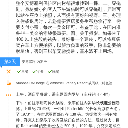
整个安博塞利保护区内树都很难找到一棵。二、穿拖
鞋。身材娇小的客人下午游猎时可以穿拖鞋，届时可
以站在座位上拍照，从而拥有更好的视野。三、办理
入住或退房时，若您需要酒店服务生帮您拿行李，需
要支付小费，每次一美金即可。有鉴于此，在国内准
备些一美金的零钱很重要。四、关于摄影。如果带了
400 以上焦段的镜头，最好带一个豆袋，可以将豆袋
架在车上方便拍摄，以解放负重的双手。除非您要拍
射星轨，否则三脚架无需携带，基本派不上用场。
第3天
安博塞利-内罗毕
早餐
午餐
晚餐
Amboseli AA lodge 或 Amboseli Penety Resort 或同级（特色酒
上午：酒店早餐后，乘车返回内罗毕（车程约 4 小时）
下午：前往享用海鲜火锅餐。
乘车前往内罗毕
长颈鹿公园
游
览，上世纪 70 年代，一种叫 Rothschild 的长颈鹿濒临灭绝，
至 1973
年，在肯尼亚西部仅存 130 头。为拯救这一稀有物
种，乔克夫妇采取了收养及放归自然的方法。经
过努力，目
前 Rothschild 的数量已达近 500 头。1979 年，乔克决定成立