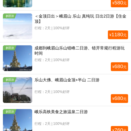
580
¥
元
＜金顶日出＞峨眉山 乐山 真纯玩 日出2日游【住金
参团游
顶】
行程：2天 | 100%好评
1180
¥
元
成都到峨眉山乐山错峰二日游、错开常规行程游玩
参团游
时间
行程：2天 | 100%好评
680
¥
元
乐山大佛、峨眉山金顶+半山 二日游
参团游
行程：2天 | 100%好评
680
¥
元
峨乐高铁美食之旅温泉二日游
参团游
行程：2天 | 100%好评
760
¥
元