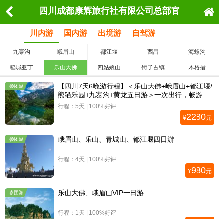
四川成都康辉旅行社有限公司总部官
网
川内游
国内游
出境游
自驾游
九寨沟
峨眉山
都江堰
西昌
海螺沟
稻城亚丁
乐山大佛
四姑娘山
街子古镇
木格措
【四川7天6晚游行程】＜乐山大佛+峨眉山+都江堰/
参团游
熊猫乐园+九寨沟+黄龙五日游＞一次出行，畅游四
川5大5A级景区
行程：5天 | 100%好评
2280
¥
元
峨眉山、乐山、青城山、都江堰四日游
参团游
行程：4天 | 100%好评
980
¥
元
乐山大佛、峨眉山VIP一日游
参团游
行程：1天 | 100%好评