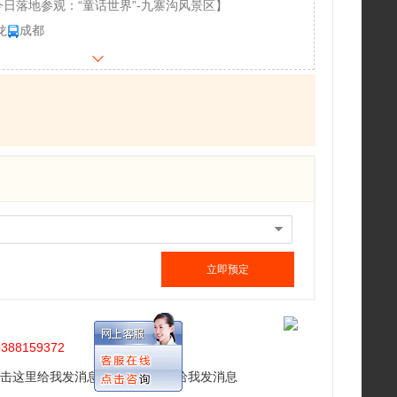
今日落地参观：“童话世界”-九寨沟风景区】
龙
成都
眉半山
山大佛
成都
立即预定
5388159372