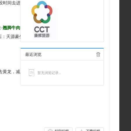
没时间去进店，无任何形式购物店，加入赔付保障计
-
翘脚牛肉
，体验当地地道美食。
店：天源豪生、希尔顿、九寨天堂等。
。
最近浏览
后去黄龙，减少高原不适，只为懂的你，让您的行程更轻
暂无浏览记录...