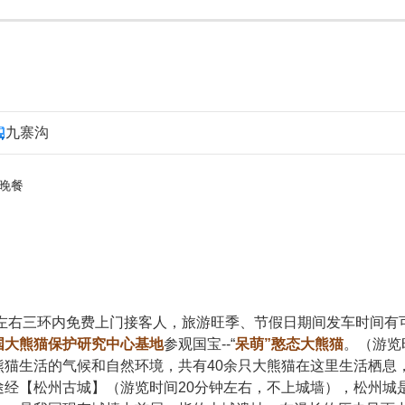
九寨沟
晚餐
-06:00左右三环内免费上门接客人，旅游旺季、节假日期间发车时
国大熊猫保护研究中心基地
参观国宝--“
呆萌”憨态大熊猫
。（游览
熊猫生活的气候和自然环境，共有40余只大熊猫在这里生活栖息
途经【松州古城】（游览时间20分钟左右，不上城墙），松州城