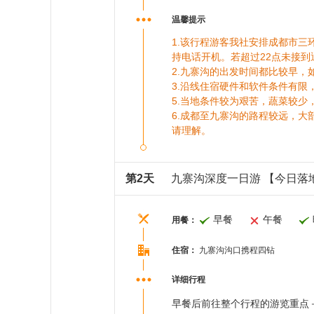
温馨提示
1.该行程游客我社安排成都市三
持电话开机。若超过22点未接
2.九寨沟的出发时间都比较早
3.沿线住宿硬件和软件条件有
5.当地条件较为艰苦，蔬菜较
6.成都至九寨沟的路程较远，
请理解。
第2天
九寨沟深度一日游 【今日落地
早餐
午餐
用餐：
住宿：
九寨沟沟口携程四钻
详细行程
早餐后前往整个行程的游览重点