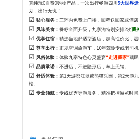
真纯玩0自费0购物产品，一次出行畅游四川
5大世界
划，出行无忧！
☑
贴心服务：
三环内免费上门接，回程送回家或酒店
☑
风味美食：
餐标全面升级，九寨沟特别安排2次
藏
☑
优享住宿：
精选当地舒适型酒店，超高性价比，温
☑
尊享出行：
正规空调旅游车，10年驾龄专线老司
☑
风俗体验：
体验九寨特色心灵盛宴
“走进藏家”
藏民
☑
品质承诺：
不进店，不进隐形店，车上无销。
☑
舒适体验：
第1天游都江堰或熊猫乐园，第2天游
松。
☑
专业领航：
专线优秀导游服务，精准把控游览时间