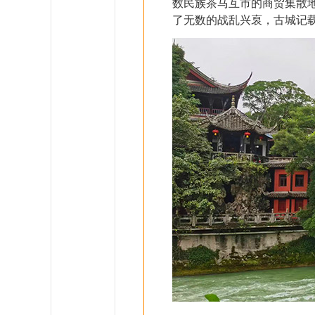
数民族茶马互市的商贸集散
了无数的战乱兴裒，古城记