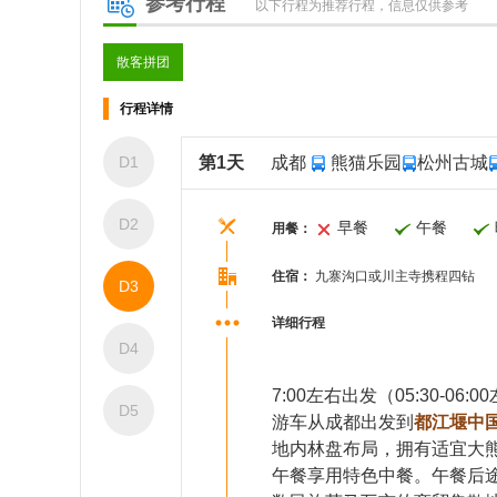
参考行程
以下行程为推荐行程，信息仅供参考
散客拼团
行程详情
D1
第1天
成都
熊猫乐园
松州古城
D2
早餐
午餐
用餐：
住宿：
九寨沟口或川主寺携程四钻
D3
详细行程
D4
7:00左右出发（05:30
D5
游车从成都出发到
都江堰中
地内林盘布局，拥有适宜大
午餐享用特色中餐。午餐后