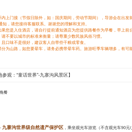
环内上门接（节假日除外，如：国庆期间，劳动节期间），导游会在出发前一
到通知，请您接待客服联系。谢谢您的理解和支持。
，如果您是入住酒店，请自行提前通知酒店为您提供路餐作为早餐，早上前
限，请不要以城市的标准来衡量；请尊重少数民族风俗习惯。
少，且口味不是很好，建议客人自带些干粮或零食。
大部分为山路，如您要晕车，请务必携带晕车药。旅游旺季车辆增多，有可
参观：“童话世界”-九寨沟风景区】
晚餐
九寨沟世界级自然遗产保护区
－
，乘坐观光车游览（不含观光车90元