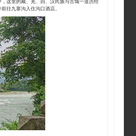
中，这里的藏、羌、回、汉民族与古城一道历经
寺前往九寨沟入住沟口酒店。