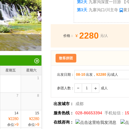
第2天
九寨沟深度一日游 【
第3天
九寨沟口/川主寺
黄
第4天
成都
峨眉山金顶-峨
第5天
峨眉山半山风景区
乐
2280
¥
价格：
元/人
散客拼团
星期五
星期六
出发日期：
08-10
出发，
¥2280
元/成人
1
参团人数：
成人
7
8
出发城市：
成都
服务热线：
028-86653394
手机短信：
1
14
15
¥2280
¥2280
在线咨询：
>9
>9
余位
余位