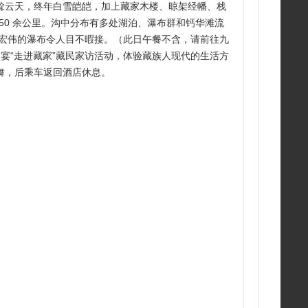
耸云天，终年白雪皑皑，加上藏家木楼、晾架经幡、栈
 50 余公里。沟中分布有多处湖泊、瀑布群和钙华滩流
势宏伟的瀑布令人目不暇接。（此日午餐不含，请前往九
盛宴“走进藏家”藏民家访活动，体验藏族人现代的生活方
舞，后乘车返回酒店休息。