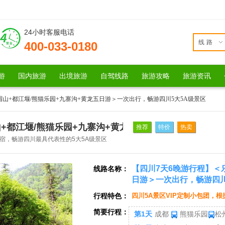
24小时客服电话
线路
400-033-0180
游
国内旅游
出境旅游
自驾线路
旅游攻略
旅游资讯
眉山+都江堰/熊猫乐园+九寨沟+黄龙五日游＞一次出行，畅游四川5大5A级景区
+都江堰/熊猫乐园+九寨沟+黄龙五日游＞一次出行，畅游
推荐
特价
热卖
住宿，畅游四川最具代表性的5大5A级景区
【四川7天6晚游行程】＜
线路名称：
日游＞一次出行，畅游四川
行程特色：
四川5A景区VIP定制小包团，
5A级景区
简要行程：
第1天
成都
熊猫乐园
松