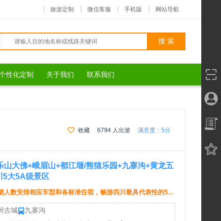
旅游定制
微信客服
手机版
网站导航
个性化定制
关于我们
联系我们
四川5大5A级景区
收藏
6794 人出游
满意度：
5分
乐山大佛+峨眉山+都江堰/熊猫乐园+九寨沟+黄龙五
5大5A级景区
根据人数安排相应车型和各标准住宿，畅游四川最具代表性的5大
州古城
九寨沟