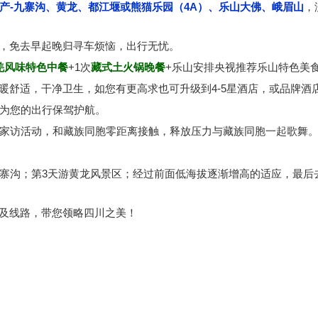
遗产-九寨沟、黄龙、都江堰或熊猫乐园（4A）、乐山大佛、峨眉山
，
，免去早起晚归寻车烦恼，出行无忧。
羌风味特色中餐
+1次
藏式土火锅晚餐
+乐山安排央视推荐乐山特色美食
暖舒适，干净卫生，如您有更高求也可升级到4-5星酒店，或品牌酒
机为您的出行保驾护航。
家访活动，和藏族同胞零距离接触，释放压力与藏族同胞一起歌舞
九寨沟；第3天游黄龙风景区；经过前面低海拔逐渐增高的适应，最
及线路，带您领略四川之美！