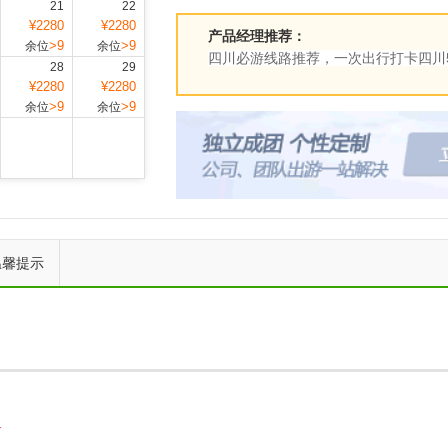
21
22
¥2280
¥2280
产品经理推荐：
>9
>9
余位
余位
四川必游线路推荐，一次出行打卡四川
28
29
或都江堰熊猫乐园（4A）、乐山大佛
¥2280
¥2280
精选当地舒适型酒店，让您5天之旅畅
>9
>9
余位
余位
温馨提示
★