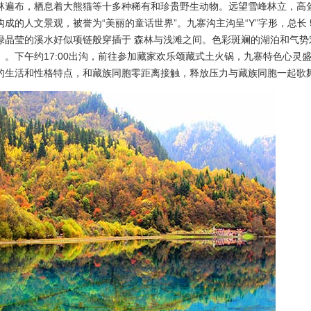
林遍布，栖息着大熊猫等十多种稀有和珍贵野生动物。远望雪峰林立，高
成的人文景观，被誉为“美丽的童话世界”。九寨沟主沟呈“Y”字形，总长
绿晶莹的溪水好似项链般穿插于 森林与浅滩之间。色彩斑斓的湖泊和气
。下午约17:00出沟，前往参加藏家欢乐颂藏式土火锅，九寨特色心灵
的生活和性格特点，和藏族同胞零距离接触，释放压力与藏族同胞一起歌