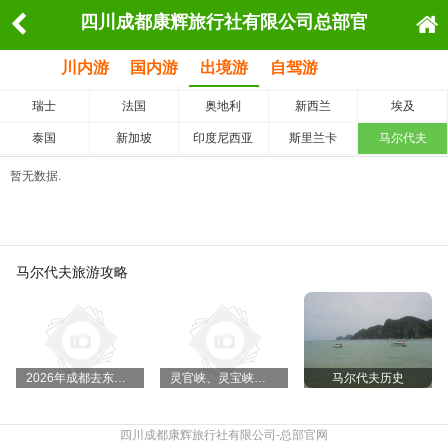
四川成都康辉旅行社有限公司总部官
网
川内游
国内游
出境游
自驾游
瑞士
法国
奥地利
新西兰
埃及
泰国
新加坡
印度尼西亚
斯里兰卡
马尔代夫
暂无数据.
马尔代夫旅游攻略
2026年成都去东北旅游，小包团2-12人，跟团找那家旅行社
灵官峡、灵宝峡旅游门票是多少及开发时间
马尔代夫历史
四川成都康辉旅行社有限公司-总部官网