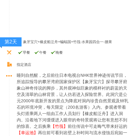
第2天
象牙宝穴+橡皮船泛舟+蝙蝠国+竹筏-水果园四合一-腰果
早餐
午餐
晚餐
指定酒店
睡到自然醒，之后前往日本电视台NHK世界神迹传说节目，
所追踪报导的攀牙湾府国家保护区【象牙宝穴】探寻攀牙府
象山神奇传说的脚步，其外观神似巨象的模样衬的蔚蓝的天
空及清翠的山林背景，让人仿若进入探险世界。此洞穴是公
元2000年底新开发的景点为降底对洞内珍贵自然景观及钟乳
石的环境冲突，每天限定（200名游客）入内。参观者带着
头灯搭乘两人一组由工作人员划行【橡皮船泛舟】进入洞
内。沿着地下河缓缓进入眼帘的奇特景观将让您有意想不到
的惊喜。之后换乘
【竹筏】
前往传说中可走晦气带来好运的
【幸运池】
再往前可看到岩壁上补时间与流水侵蚀后宛如一