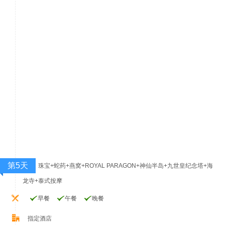
第5天
珠宝+蛇药+燕窝+ROYAL PARAGON+神仙半岛+九世皇纪念塔+海
龙寺+泰式按摩
早餐
午餐
晚餐
指定酒店