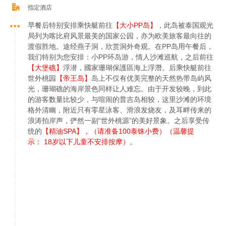
指定酒店
早餐后特别安排乘快艇前往
【大小PP岛】
，此岛被泰国观光
局列为喀比府风景最美的国家公园，亦为欧美旅客最向往的
渡假胜地。途经燕子洞，欣赏洞外奇观。在PP岛用午餐后，
我们特别为您安排：小PP环岛游，情人沙滩巡航，之后前往
【大堡礁】
浮潜，國家珊瑚保護區海上浮潛。后乘快艇前往
世外桃园
【帝王岛】
岛上不仅有优美完整的天然热带岛屿风
光，珊瑚礁的海岸景色同样让人难忘。由于开发较晚，到此
的游客数量比较少，与喧闹的普吉岛相较，这里沙滩的环境
格外清幽，附近只有零星泳客、滑浪发烧友，及耳畔传来的
浪涛拍岸声，俨然一副“世外桃源”的美好景象。之后享受传
统的
【精油SPA】，（请准备100泰铢小费）（温馨提
示： 18岁以下儿童不安排按摩）。