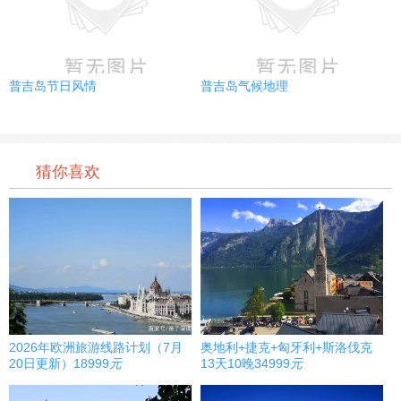
普吉岛节日风情
普吉岛气候地理
猜你喜欢
2026年欧洲旅游线路计划（7月
奥地利+捷克+匈牙利+斯洛伐克
20日更新）
18999
元
13天10晚
34999
元