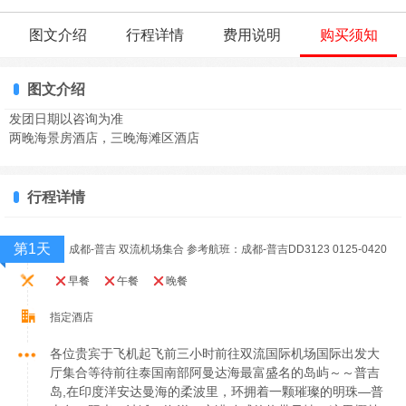
图文介绍
行程详情
费用说明
购买须知
图文介绍
发团日期以咨询为准
两晚海景房酒店，三晚海滩区酒店
行程详情
第1天
成都-普吉 双流机场集合 参考航班：成都-普吉DD3123 0125-0420
早餐
午餐
晚餐
指定酒店
各位贵宾于飞机起飞前三小时前往双流国际机场国际出发大
厅集合等待前往泰国南部阿曼达海最富盛名的岛屿～～普吉
岛,在印度洋安达曼海的柔波里，环拥着一颗璀璨的明珠—普