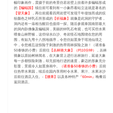
幅印象画作，震摄于前的奇景仿若岩壁上挂着许多蝙蝠形成
的
【蝙蝠国】
续往前可看到有一小象昂着站立这就是著名的
【望天象】
，再往前观看四周岩壁可发现千年侵蚀而成的缤
纷颜色之钟乳石所形成的
【祈福象】
就像是此洞的守护者，
洞内还有一庙相当醒目也值得一探。随后参观泰国南部最大
的洞内卧佛像及蝙蝠洞，美丽的钟乳石奇观，也可买些水果
喂食山林野猴，这些绿水白沙、奇岩怪石地围绕在您的周
围，有如九弯十八拐地循序，令您仿如置身于瑶池仙境之
中，令您难忘这惊险于刺激的热带雨林探险之旅！（请准备
50泰铢的小费）后前往
【丛林骑大象】（约10分钟）
，丛林
骑象以原始树林闻名，在大象背上进行丛林旅行，延途大象
每一步都惊险刺激，却无损地行进的速度，豪迈的形象充分
彰显，景观令人如置身画中。
（请准备50泰铢的小费）
后前
往热带水果园，续后在园内享用时令水果、果汁、水果冰沙
后前往酒店入住。-
【腰果】
以及各种特产
『60min』
晚餐后
返回酒店。