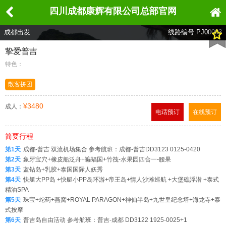
四川成都康辉有限公司总部官网
成都出发
线路编号:PJ00003
挚爱普吉
特色：
散客拼团
¥3480
成人：
电话预订
在线预订
简要行程
第1天
成都-普吉 双流机场集合 参考航班：成都-普吉DD3123 0125-0420
第2天
象牙宝穴+橡皮船泛舟+蝙蝠国+竹筏-水果园四合一-腰果
第3天
蓝钻岛+乳胶+泰国国际人妖秀
第4天
快艇大PP岛 +快艇小PP岛环游+帝王岛+情人沙滩巡航 +大堡礁浮潜 +泰式
精油SPA
第5天
珠宝+蛇药+燕窝+ROYAL PARAGON+神仙半岛+九世皇纪念塔+海龙寺+泰
式按摩
第6天
普吉岛自由活动 参考航班：普吉-成都 DD3122 1925-0025+1