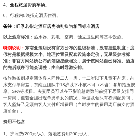
4、
全程旅游资质车辆
。
6、行程内5晚指定酒店住宿。
备注：
旺季若指定酒店店房满则换为相同标准酒店
以上酒店标准：
热水器、彩电、空调、独立卫生间等基本设施。
特别说明：
东南亚酒店没有官方公布的星级标准，没有挂星制度；度
假村是根据规模大小、地理位置及配套设施来定价，无星级参考标
准；非官方网站所公布的酒店星级档次，属于该网站自己标准。酒店
的先后顺序可能会调整，由当时导游安排。
按旅游条例规定团体客人同性二人一房，十二岁以下儿童不占床，占
床支付单房差，东南亚团队中18岁以下小孩不可（不含）参加指压按
摩、SPA等项目。夫妻团员可以在不影响总房数的前提下尽量安排同
一房间，但若全团出现单男单女的情况，导游及领队有权调配房间，
客人坚持己见须由客人支付所增费用（当时发生的费用离店前支付酒
店前台）
。
费用不包含
1、护照费(200元/人)、落地签费用200元/人。