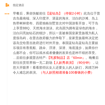
指定酒店
早餐后，乘坐快艇前往
【蓝钻岛】（停留2小时）
此岛位于普
吉岛最南端、深入印度洋、湛蓝的海水、洁白的沙滩、岛上
热带树林密布、四星独栋别墅首次对中国游客开放，可于岛
上享受BBQ、天然海水游泳。此岛因为拥有蓝绿色的海水，
洁白闪亮如钻石的细沙，所以一直被泰国皇家贵族视为私人
度假岛屿，在普吉政府极力的争取下，皇家贵族最终决定把
该岛交给普吉政府进行对外开放。泰国蓝钻岛蓝钻岛主要娱
乐项目有香蕉船、跳伞、浮潜、深潜、海底漫步，如果你什
么都不会，你可以戏水或者傻傻的发呆也是种不错的享受。
…后前往参观普吉特产-
【乳胶制品】店『60min』
。晚餐后
前往欣赏世界独一无二剧场
【人妖秀表演】（90分钟）
，让
您大开眼界！看看那些比女人还要女人的人妖们，风情万种
令人难忘的表演。
（与人妖照相请准备100泰铢的小费）