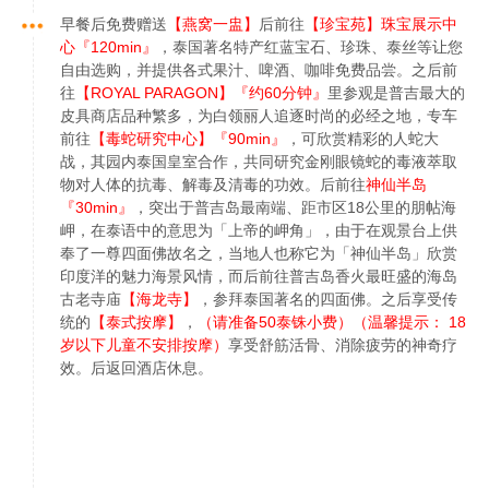
早餐后免费赠送
【燕窝一盅】
后前往
【珍宝苑】珠宝展示中
心『120min』
，泰国著名特产红蓝宝石、珍珠、泰丝等让您
自由选购，并提供各式果汁、啤酒、咖啡免费品尝。之后前
往
【ROYAL PARAGON】『约60分钟』
里参观是普吉最大的
皮具商店品种繁多，为白领丽人追逐时尚的必经之地，专车
前往
【毒蛇研究中心】『90min』
，可欣赏精彩的人蛇大
战，其园内泰国皇室合作，共同研究金刚眼镜蛇的毒液萃取
物对人体的抗毒、解毒及清毒的功效。后前往
神仙半岛
『30min』
，突出于普吉岛最南端、距市区18公里的朋帖海
岬，在泰语中的意思为「上帝的岬角」，由于在观景台上供
奉了一尊四面佛故名之，当地人也称它为「神仙半岛」欣赏
印度洋的魅力海景风情，而后前往普吉岛香火最旺盛的海岛
古老寺庙
【海龙寺】
，参拜泰国著名的四面佛。之后享受传
统的
【泰式按摩】
，
（请准备50泰铢小费）（温馨提示： 18
岁以下儿童不安排按摩）
享受舒筋活骨、消除疲劳的神奇疗
效。后返回酒店休息。