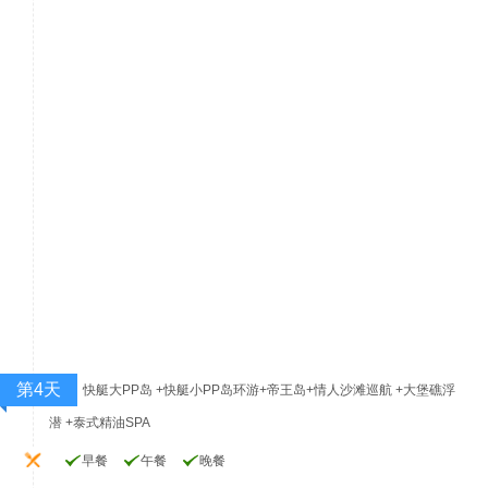
第4天
快艇大PP岛 +快艇小PP岛环游+帝王岛+情人沙滩巡航 +大堡礁浮
潜 +泰式精油SPA
早餐
午餐
晚餐