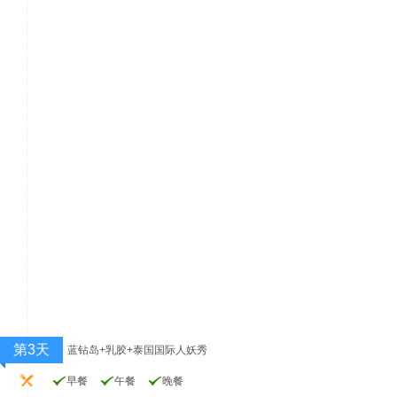
第3天
蓝钻岛+乳胶+泰国国际人妖秀
早餐
午餐
晚餐