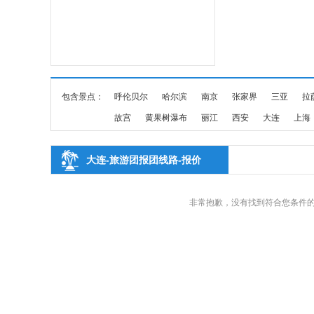
包含景点：
呼伦贝尔
哈尔滨
南京
张家界
三亚
拉
故宫
黄果树瀑布
丽江
西安
大连
上海
大连-旅游团报团线路-报价
非常抱歉，没有找到符合您条件的