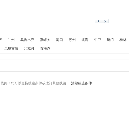
萨
兰州
乌鲁木齐
嘉峪关
海口
苏州
北海
中卫
厦门
桂林
凤凰古城
北戴河
青海湖
线路！您可以更换搜索条件或改订其他线路~
清除筛选条件