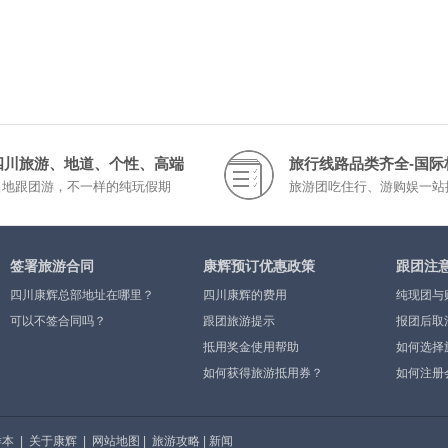
四川旅游、地道、个性、高端
旅行线路品类齐全-国际
当地跟团游，不一样的纯玩假期
旅游团吃住行、游购娱一站
签署旅游合同
康辉预订优惠政策
跟团注
四川康辉总部地址在哪里？
四川康辉的费用
纯现团与
可以不签合同吗？
跟团旅游提示
报团后取
抵用奖金使用帮助
如何选择
如何获得旅游抵用券？
如何注册
样本
|
关于康辉
|
网站地图
|
旅游攻略
|
新闻